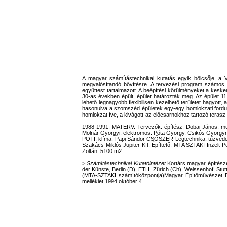
A magyar számítástechnikai kutatás egyik bölcsője, a V
megvalósítandó bővítésre. A tervezési program számos 
együttest tartalmazott. A beépítési körülményeket a kesken
30-as években épült, épület határozták meg. Az épület 11 
lehető legnagyobb flexibilisen kezelhető területet hagyott
hasonulva a szomszéd épületek egy-egy homlokzati fordul
homlokzat íve, a kivágott-az előcsarnokhoz tartozó terasz-
1988-1991. MATERV. Tervezők: építész: Dobai János, munk
Molnár Györgyi, elektromos: Póta György, Csikós György
POTI, klíma: Papi Sándor CSŐSZER-Légtechnika, tűzvédel
Szakács Miklós Jupiter Kft. Építtető: MTA SZTAKI Inzelt Pé
Zoltán. 5100 m2
> Számítástechnikai Kutatóintézet
Kortárs magyar építésze
der Künste, Berlin (D), ETH, Zürich (Ch), Weissenhof, Stut
(MTA-SZTAKI számítóközpontja)Magyar Építőművészet Bp
melléklet 1994 október 4.