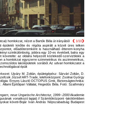
❮
❯
ai) homlokzat, nézet a Bartók Béla út irányából
1/10
pületét kinőtte és régóta aspirált a közeli üres telken
zpontot, előadóteremként is használható étterem-konyha
letnyi szintkülönbség, jobbra egy 10-es évekbeli, balra egy
t követelte: az oldalra helyezett közlekedő-szervizblokk a
ldalon a homlokzat egyszerre szimmetrikus és aszimmetrikus,
szomszédos lakóépületek sorából. Az udvari homlokzatot a
echnológiával épült
ezet: Ujváry M. Zoltán, épületgépész: Sárvári Zoltán, D.
efcsik József ART-Trade, telefonközpont: Zsolnai György
hnológia: Ernyes László OCTOPUS Gmk, Biztonságtechnika:
. Állami Építőipari Vállalat, Hegedűs Béla. Fotó: Szathmáry
Ungarn, neue Ungarische Architectur, 1999--2000
Akademie
alógusának vonatkozó lapjai) // Számítóközpont -lakótömbben
nyokat követi-Bojár Iván András Népszabadság Budapest