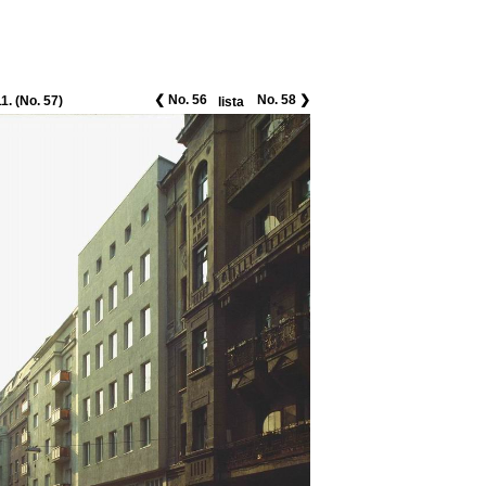
❮ No. 56
No. 58 ❯
. (No. 57)
lista