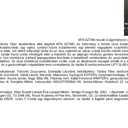
MTA SZTAKi északi (Lágymányosi utc
ámos Tibor akadémikus által alapított MTA SZTAKI. Az intézmény a Kende utcai eredeti é
kutatószobát, egy egész szintnyi közös kutatótermet, egy jelentős nagygépes számítókö
y telek, két eltérő mélységű tűzfal és az utca valamint az udvar szintje közötti másfél eme
szintje közül szinte mindegyik eltér a másiktól. Ez az alaprajzi rendszer gondos tervezésé
, az íves homlokzat a lehető legnagyobbra feszítette a beépíthető szintterületet. Az utcai o
atához. Az utcai homlokzat szándékoltan szolid, csak az alkalmazott anyagok emelik ki a 
 és a garázslehajtó csigafelülete teszi szokatlanná. Az épület fő tartószerkezete LIFT-SLAB t
atársak: Tukovits Zsuzsanna, Szentpály Lászlóné, belsőépítész: Tardos Tibor, tartószerk
né, közművek: Sándi László, felvonók: Makowsky Györgyné ÉVITERV, konyhatechnológia: Sz
em: Kocsis István, Nagy Béla YBL Főiskola, kert: Kállai Ferencné IPARTERV, garázstec
ter, dr. Komjáthy Miklós. Lebonyolító: INDUSTRIEBAU Kft. Szluha Márton. Kivitelező: 22. sz
ti kalauz, Klein Rudolf-Lampel Éva-Lampel Miklós, Vertigo-Octogon Bp. 2001.
> Baustelle: 
tgart (D), TU Delft (Nl), Royal Academy of Fine Arts, Stockholm, (S). (a vándorkiállítás kat
.1992/6. szám // Csoda egy lágymányosi udvaron -az épület a legjobb pesti hagyomá