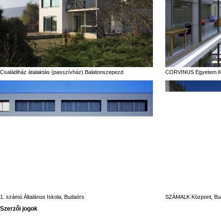
Családiház átalaktás (passzívház) Balatonszepezd
CORVINUS Egyetem Ko
1. számú Általános Iskola, Budaörs
SZÁMALK Központ, Bu
Szerzői jogok