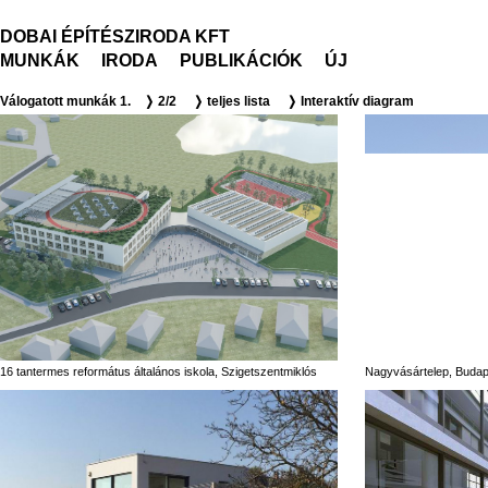
DOBAI ÉPÍTÉSZIRODA KFT
MUNKÁK
IRODA
PUBLIKÁCIÓK
ÚJ
Válogatott munkák 1.
❭ 2/2
❭ teljes lista
❭ Interaktív diagram
16 tantermes református általános iskola, Szigetszentmiklós
Nagyvásártelep, Budap