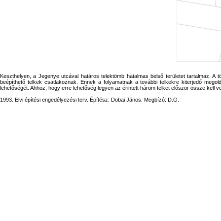
Keszthelyen, a Jegenye utcával határos telektömb hatalmas belső területet tartalmaz. A t
beépíthető telkek csatlakoznak. Ennek a folyamatnak a további telkekre kiterjedő megol
lehetőségét. Ahhoz, hogy erre lehetőség legyen az érintett három telket először össze kell 
1993. Elvi építési engedélyezési terv. Építész: Dobai János. Megbízó: D.G.