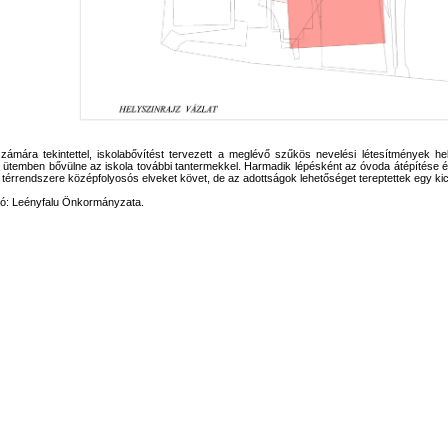
ámára tekintettel, iskolabővítést tervezett a meglévő szűkös nevelési létesítmények he
ütemben bővülne az iskola további tantermekkel. Harmadik lépésként az óvoda átépítése és
térrendszere középfolyosós elveket követ, de az adottságok lehetőséget tereptettek egy kics
zó: Leényfalu Önkormányzata.