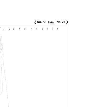
❮ No. 73
No. 76 ❯
lista