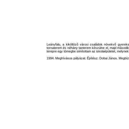
Leányfalu, a kiköltöző városi családok növekvő gyereksz
tornaterem és néhány tanterem készülne el, majd második 
terepre egy tömegbe simítottam az iskolaépületet, melynek 
1994. Meghívásos pályázat. Építész: Dobai János. Megbí