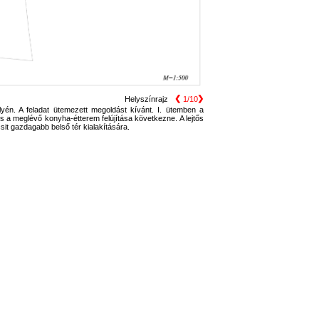
❮
❯
Helyszínrajz
1/10
lyén. A feladat ütemezett megoldást kívánt. I. ütemben a
 a meglévő konyha-étterem felújítása következne. A lejtős
it gazdagabb belső tér kialakítására.