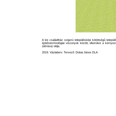
A kis családiház szigorú településképi kötöttségű telepü
építéstechnológiai viszonyok között, elkerülve a környeze
(átírása) oldja.
2019. Vázlatterv. Tervező: Dobai János DLA.