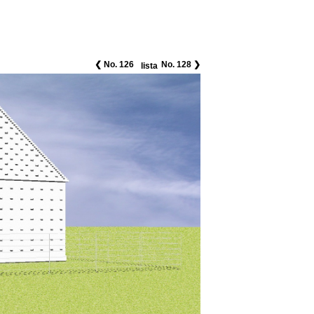
❮ No. 126
No. 128 ❯
lista