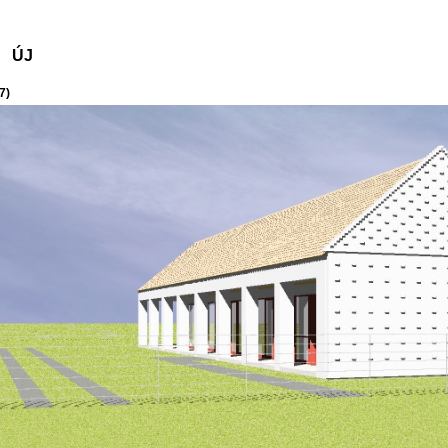
ÚJ
7)