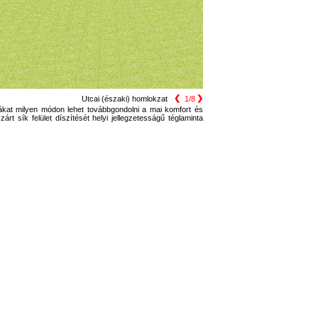
❮
❯
Utcai (északi) homlokzat
1/8
rmákat milyen módon lehet továbbgondolni a mai komfort és
rt sík felület díszítését helyi jellegzetesságű téglaminta