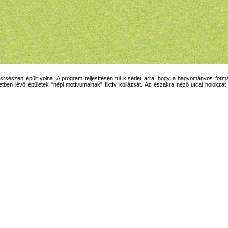
lésrsészen épült volna. A program teljesítésén túl kísérlet arra, hogy a hagyományos fo
tben lévő épületek "népi motívumainak" fiktív kollázsát. Az északra néző utcai holokzat zá