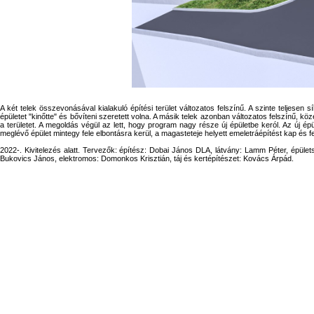
A két telek összevonásával kialakuló építési terület változatos felszínű. A szinte teljese
épületet "kinőtte" és bővíteni szeretett volna. A másik telek azonban változatos felszínű, k
a területet. A megoldás végül az lett, hogy program nagy része új épületbe keról. Az új épü
meglévő épület mintegy fele elbontásra kerül, a magasteteje helyett emeletráépítést kap és felv
2022-. Kivitelezés alatt. Tervezők: építész: Dobai János DLA, látvány: Lamm Péter, épülets
Bukovics János, elektromos: Domonkos Krisztián, táj és kertépítészet: Kovács Árpád.