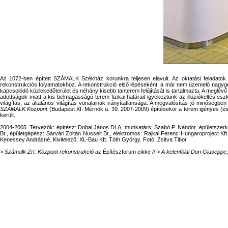
Az 1072-ben épített SZÁMALK Székház korunkra teljesen elavult. Az oktatási feladato
rekonstrukciós folyamatokhoz. A rekonstrukció első lépéseként, a már nem üzemelő nagygépe
kapcsolódó közlekedőterület és néhány kisebb tanterem felújítását is tartalmazta. A megl
adottságok miatt a kis belmagasságú terem fizikai határait igyekeztünk az illúziókeltés eszk
világítás, az általános világítás vonalainak irányítatlansága. A megvalósítás jó minőségben s
SZÁMALK Központ
(Budapest XI. Mérnök u. 39. 2007-2009) építésekor a terem igényes (és 
került.
2004-2005. Tervezők: építész: Dobai János DLA, munkatárs: Szabó P. Nándor, épületszerkez
Bt., épületgépész: Sárvári Zoltán Nusselt Bt., elektromos: Rajkai Ferenc Hungaroproject Kf
Kenessey Andrásné. Kivitelező: XL-Bau Kft. Tóth György. Fotó: Zsitva Tibor
> Számalk Zrt. Központ rekonstrukció
az Építészforum cikke //
> A kelenföldi Don Giuseppe